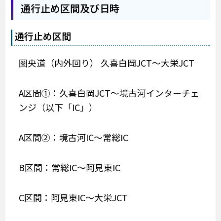
通行止め区間及び日時
通行止め区間
圏央道（内外回り） 久喜白岡JCT～大栄JCT
A区間①：久喜白岡JCT～境古河インターチェ
ンジ（以下「IC」）
A区間②：境古河IC～常総IC
B区間：常総IC～阿見東IC
C区間：阿見東IC～大栄JCT