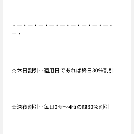
・―・―・―・―・―・―・―・―・―・
―・
☆休日割引…適用日であれば終日30%割引
☆深夜割引…毎日0時～4時の間30%割引