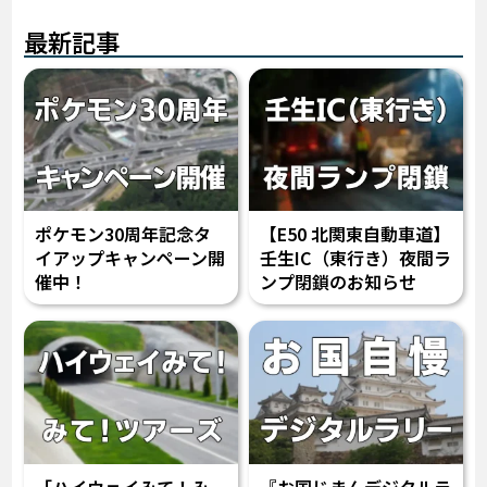
最新記事
ポケモン30周年記念タ
【E50 北関東自動車道】
イアップキャンペーン開
壬生IC（東行き）夜間ラ
催中！
ンプ閉鎖のお知らせ
「ハイウェイみて！み
『お国じまんデジタルラ