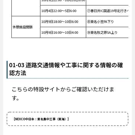
10月4日22:00～5日6:00
⑦春日井IC国道19号北行きへの
10月9日18:00～10日6:00
⑧東名小笠PA下り
休憩施設閉鎖
10月9日16:00～10日4:00
⑨東名牧之原SA上り
01-03 道路交通情報や工事に関する情報の確
認方法
こちらの特設サイトからご確認いただけま
す。
【NEXCO中日本：東名集中工事（東海）】