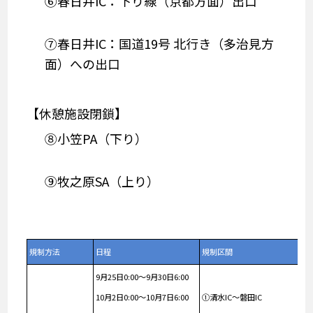
⑥春日井IC：下り線（京都方面）出口
⑦春日井IC：国道19号 北行き（多治見方
面）への出口
【休憩施設閉鎖】
⑧小笠PA（下り）
⑨牧之原SA（上り）
規制方法
日程
規制区間
9月25日0:00～9月30日6:00
10月2日0:00～10月7日6:00
①清水IC～磐田IC