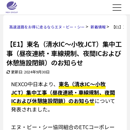
>
>
高速道路をお得に走るならエヌ・ビー・シー
新着情報
【E1】東
【E1】東名（清水IC～小牧JCT）集中工
事（昼夜連続・車線規制、夜間ICおよび
休憩施設閉鎖）のお知らせ
更新日: 2024年9月30日
NEXCO中日本より、
東名（清水IC～小牧
JCT）集中工事（昼夜連続・車線規制、夜間
ICおよび休憩施設閉鎖）のお知らせ
について
発表されました。
エヌ・ビー・シー協同組合のETCコーポレー