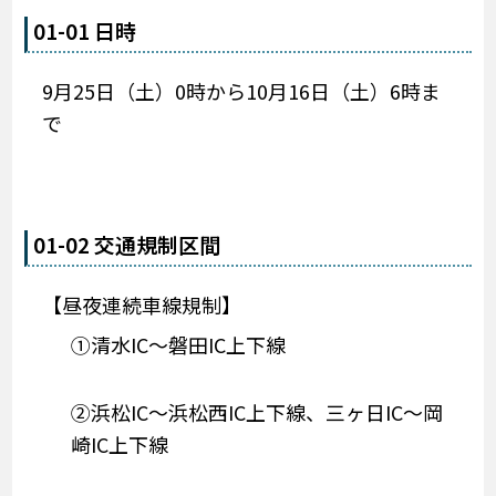
01-01 日時
9月25日（土）0時から10月16日（土）6時ま
で
01-02 交通規制区間
【昼夜連続車線規制】
①清水IC～磐田IC上下線
②浜松IC～浜松西IC上下線、三ヶ日IC～岡
崎IC上下線