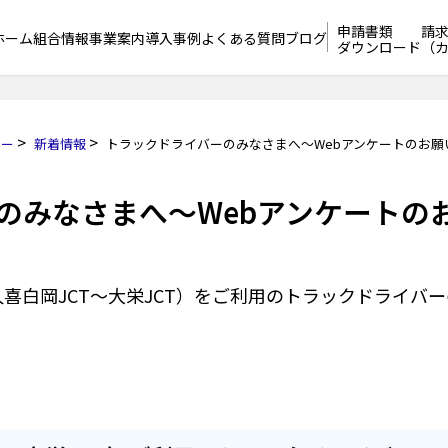
申請書類
請
ホーム
組合情報
事業案内
導入事例
よくある質問
ブログ
ダウンロード
（
>
>
シー
新着情報
トラックドライバーのみなさまへ～Webアンケートのお願
のみなさまへ～Webアンケートの
久喜白岡JCT～大栄JCT）をご利用のトラックドライバ