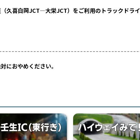
道（久喜白岡JCT―大栄JCT）をご利用のトラックドラ
絶対におやめください。