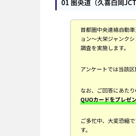
01 圏央道（久喜白岡J
首都圏中央連絡自動車
ョン～大栄ジャンクシ
調査を実施します。
アンケートでは当該区
なお、ご回答にあたり
QUOカードをプレゼ
ご多忙中、大変恐縮で
す。