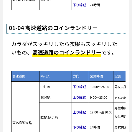
下り線
24時間
01-04 高速道路のコインランドリー
カラダがスッキリしたら衣服もスッキリした
いもの、
高速道路のコインランドリー
です。
高速道路
PA･SA
方向
営業時間
設備
中井PA
下り線
10:00～24:00
男女共通：
鮎沢PA
上り線
9:00～23:00
男女共通：
男性専用：
上り線
12:00～翌10:00
女性専用：
EXPASA足柄
東名高速道路
下り線
24時間
男女共通：