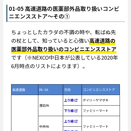
01-05 高速道路の医薬部外品取り扱いコンビ
ニエンスストア～その①
ちょっとしたカラダの不調の時や、転ばぬ先
の杖として、知っていると心強い
高速道路の
医薬部外品取り扱いのコンビニエンスストア
です
（※NEXCO中日本が公表している2020年
6月時点のリストによります）
。
高速道路
PA･SA
方向
コンビニエンスストア
上り線
デイリーヤマザキ
港北PA
下り線
ファミリーマート
上り線
中井PA
ファミリーマート