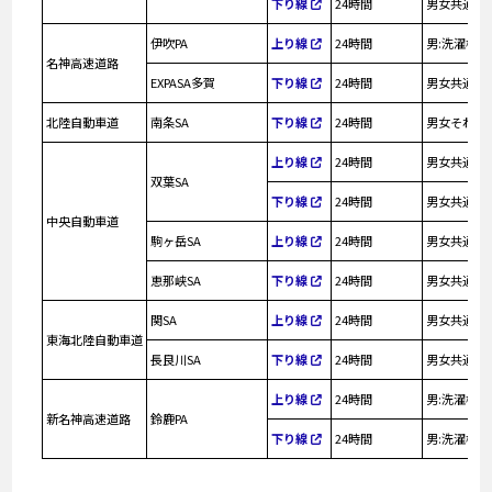
下り線
24時間
男女共通：
伊吹PA
上り線
24時間
男:洗濯機2
名神高速道路
EXPASA多賀
下り線
24時間
男女共通：
北陸自動車道
南条SA
下り線
24時間
男女それぞ
上り線
24時間
男女共通：
双葉SA
下り線
24時間
男女共通：
中央自動車道
駒ヶ岳SA
上り線
24時間
男女共通：
恵那峡SA
下り線
24時間
男女共通：
関SA
上り線
24時間
男女共通：
東海北陸自動車道
長良川SA
下り線
24時間
男女共通：
上り線
24時間
男:洗濯機2
新名神高速道路
鈴鹿PA
下り線
24時間
男:洗濯機2