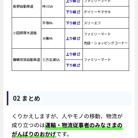
上り線
ファミリーマート
長野自動車道
梓川SA
下り線
デイリーヤマザキ
平塚PA
下り線
スリーエフ
小田原厚木道路
ファミリーマート
大磯PA
上り線
売店・ショッピングコーナー
上り線
舞鶴若狭自動車道
三方五湖SA
ファミリーマート
下り線
02 まとめ
くりかえしますが、人やモノの移動、物流が
成り立つのは
運輸・物流従事者のみなさまの
がんばりのおかげ
です。