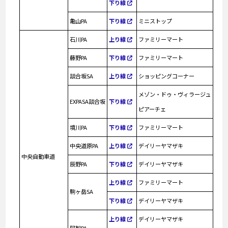
下り線
亀山PA
下り線
ミニストップ
石川PA
上り線
ファミリーマート
藤野PA
下り線
ファミリーマート
談合坂SA
上り線
ショッピングコーナー
メゾン・ドゥ・ヴィラージュ
EXPASA談合坂
下り線
ピアーチェ
境川PA
下り線
ファミリーマート
中央道原PA
上り線
デイリーヤマザキ
中央自動車道
辰野PA
下り線
デイリーヤマザキ
上り線
ファミリーマート
駒ヶ岳SA
下り線
デイリーヤマザキ
上り線
デイリーヤマザキ