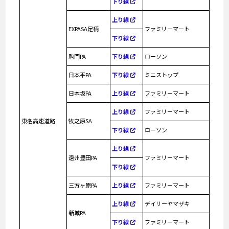
下り線
上り線
EXPASA足柄
ファミリーマート
下り線
駒門PA
下り線
ローソン
日本平PA
下り線
ミニストップ
日本坂PA
上り線
ファミリーマート
上り線
ファミリーマート
東名高速道路
牧之原SA
下り線
ローソン
上り線
遠州豊田PA
ファミリーマート
下り線
三方ヶ原PA
上り線
ファミリーマート
上り線
デイリーヤマザキ
新城PA
下り線
ファミリーマート