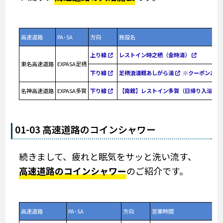
高速道路
PA･SA
方向
施設名
上り線
レストイン時之栖（金時湯）
東名高速道路
EXPASA足柄
下り線
足柄浪漫館あしがら湯
※クーポンあり
名神高速道路
EXPASA多賀
下り線
【南館】レストイン多賀（日帰り入浴）
01-03 高速道路のコインシャワー
続きまして、疲れと眠気をサッと洗い流す、
高速道路のコインシャワー
のご紹介です。
高速道路
PA･SA
方向
営業時間