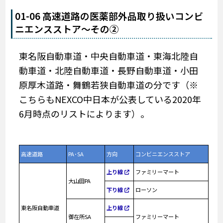
01-06 高速道路の医薬部外品取り扱いコンビ
ニエンスストア～その②
東名阪自動車道・中央自動車道・東海北陸自
動車道・北陸自動車道・長野自動車道・小田
原厚木道路・舞鶴若狭自動車道の分です
（※
こちらもNEXCO中日本が公表している2020年
6月時点のリストによります）
。
高速道路
PA･SA
方向
コンビニエンスストア
上り線
ファミリーマート
大山田PA
下り線
ローソン
東名阪自動車道
上り線
御在所SA
ファミリーマート