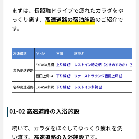
まずは、長距離ドライブで疲れたカラダをゆ
っくり癒す、
高速道路の宿泊施設
のご紹介で
す。
高速道路
PA･SA
方向
施設名
EXPASA足柄
上り線
レストイン時之栖（ときのすみか）
東名高速道路
豊田上郷SA
下り線
ファーストラウンジ豊田上郷
名神高速道路
EXPASA多賀
下り線
レストイン多賀
01-02 高速道路の入浴施設
続いて、カラダをほぐしてゆっくり疲れを洗
い流す、
高速道路の入浴施設
です。