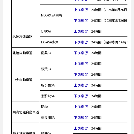
上り線
24時間（2025年8月26日
NEOPASA岡崎
下り線
24時間（2025年8月26日
伊吹PA
上り線
24時間
名神高速道路
EXPASA多賀
下り線
24時間（清掃時間：6時～8
北陸自動車道
南条SA
下り線
24時間
上り線
24時間
双葉SA
下り線
24時間
中央自動車道
駒ヶ岳SA
上り線
24時間
恵那峡SA
下り線
24時間
関SA
上り線
24時間
東海北陸自動車道
長良川SA
下り線
24時間
上り線
24時間
新名神高速道路
鈴鹿PA