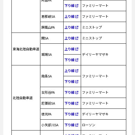
阿智PA
下り線
ファミリーマート
恵那峡SA
上り線
ファミリーマート
屏風山PA
上り線
ミニストップ
関SA
上り線
ミニストップ
東海北陸自動車道
上り線
城端SA
デイリーヤマザキ
下り線
上り線
南条SA
ファミリーマート
下り線
女形谷PA
下り線
ファミリーマート
北陸自動車道
尼御前SA
下り線
ファミリーマート
徳光PA
下り線
デイリーヤマザキ
小矢部川SA
下り線
ローソン