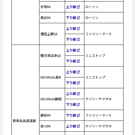
赤塚PA
上り線
ローソン
美合PA
下り線
ローソン
上り線
豊田上郷SA
ファミリーマート
下り線
上り線
駿河湾沼津SA
ミニストップ
下り線
上り線
NEOPASA清水
ミニストップ
下り線
上り線
NEOPASA静岡
デイリーヤマザキ
下り線
藤枝PA
下り線
ファミリーマート
新東名高速道路
掛川PA
上り線
デイリーヤマザキ