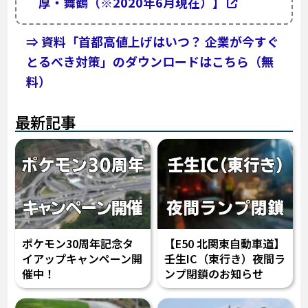
厚・舞鶴（※2020年6月現在）】
⇒ 資料「首都高値上げはいつ？ 企業が今すぐ
とるべき対策」のダウンロードはこちら（無
料）
最新記事
ポケモン30周年記念タ
【E50 北関東自動車道】
イアップキャンペーン開
壬生IC（東行き）夜間ラ
催中！
ンプ閉鎖のお知らせ