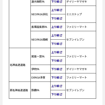
遠州森町PA
下り線
デイリーヤマザキ
上り線
NEOPASA浜松
ミニストップ
下り線
長篠設楽原PA
上り線
ファミリーマート
上り線
NEOPASA岡崎
セブンイレブン
下り線
上り線
尾張一宮PA
ファミリーマート
下り線
名神高速道路
伊吹PA
下り線
デイリーヤマザキ
EXPASA多賀
下り線
ファミリーマート
上り線
新名神高速道路
鈴鹿PA
セブンイレブン
下り線