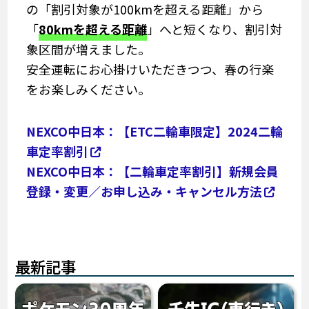
の「割引対象が100kmを超える距離」から
「
80kmを超える距離
」へと短くなり、割引対
象区間が増えました。
安全運転にお心掛けいただきつつ、春の行楽
をお楽しみください。
NEXCO中日本：【ETC二輪車限定】2024二輪
車定率割引
NEXCO中日本：【二輪車定率割引】新規会員
登録・変更／お申し込み・キャンセル方法
最新記事